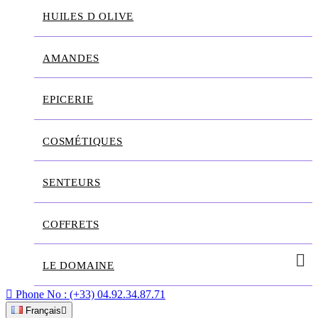
HUILES D OLIVE
AMANDES
EPICERIE
COSMÉTIQUES
SENTEURS
COFFRETS
LE DOMAINE

Phone No :
(+33) 04.92.34.87.71
Français
