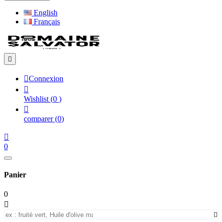
English
Français


Connexion

Wishlist
(
0
)

comparer
(
0
)

0
Panier
0

