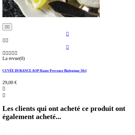











La revue(0)
CUVÉE DURANCE AOP Haute Provence Biologique 50cl
29,00 €


Les clients qui ont acheté ce produit ont
également acheté...