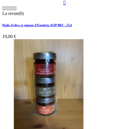






La revue(0)
Huile d'olive et piment d'Espelette AOP BIO - 25cl
19,00 €