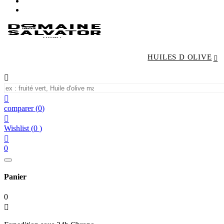
HUILES D OLIVE


comparer
(
0
)

Wishlist
(
0
)

0
Panier
0
