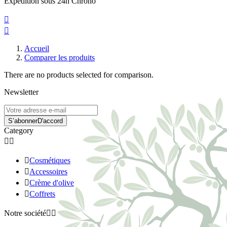
Expedition sous 24h Chrono


Accueil
Comparer les produits
There are no products selected for comparison.
Newsletter
S’abonner
D'accord
Category



Cosmétiques

Accessoires

Crème d'olive

Coffrets
Notre société

