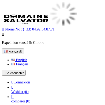

Phone No :
(+33) 04.92.34.87.71

Expedition sous 24h Chrono
Français

English
Français

Se connecter

Connexion

Wishlist
(
0
)

comparer
(
0
)