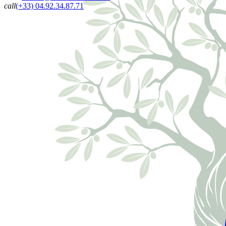
call
(+33) 04.92.34.87.71