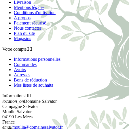
Livraison
Mentions légales
Conditions d'utilisation
A propos
Paiement sécurisé
Nous contacter
Plan du site
Magasins
Votre compte


Informations personnelles
Commandes
Avoirs
Adresses
Bons de réduction
Mes listes de souhaits
Informations


location_on
Domaine Salvator
Campagne Salvator
Moulin Salvator
04190 Les Mées
France
email
moulin@domainesalvator.fr