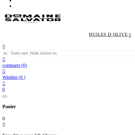
HUILES D OLIVE


comparer
(
0
)

Wishlist
(
0
)

0
Panier
0
