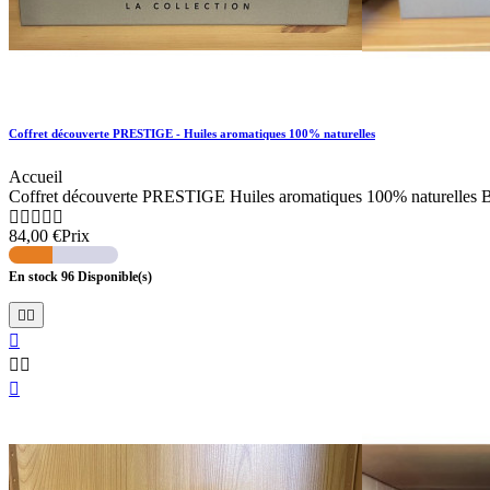
Coffret découverte PRESTIGE - Huiles aromatiques 100% naturelles
Accueil
Coffret découverte PRESTIGE Huiles aromatiques 100% naturelles Biol





84,00 €
Prix
En stock
96
Disponible(s)





