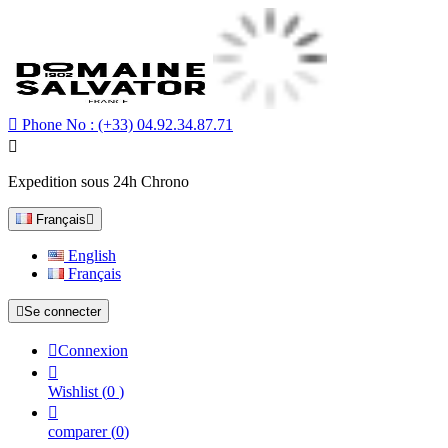

Phone No :
(+33) 04.92.34.87.71

Expedition sous 24h Chrono
Français

English
Français

Se connecter

Connexion

Wishlist
(
0
)

comparer
(
0
)