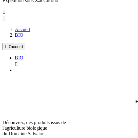
Expedition sous 24h Chrono


Accueil
BIO

D'accord
BIO

H
Découvrez, des produits issus de
l'agriculture biologique
du Domaine Salvator