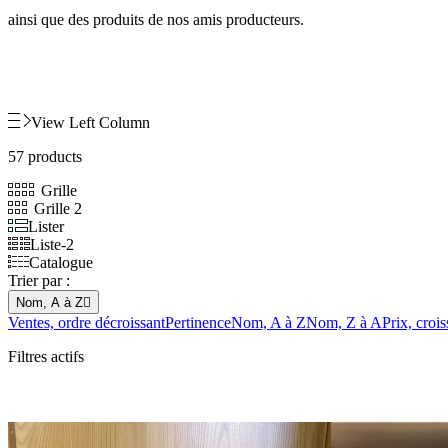
ainsi que des produits de
nos amis producteurs.
View Left Column
57 products
Grille
Grille 2
Lister
Liste-2
Catalogue
Trier par :
Nom, A à Z

Ventes, ordre décroissant
Pertinence
Nom, A à Z
Nom, Z à A
Prix, crois
Filtres actifs