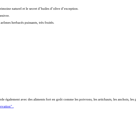
imoine naturel et le secret d’huiles d’olive d’exception.
 enivre.
 arômes herbacés puissants, très fruités.
accorde également avec des aliments fort en goût comme les poivrons, les artichauts, les anchois, le
ervation" .