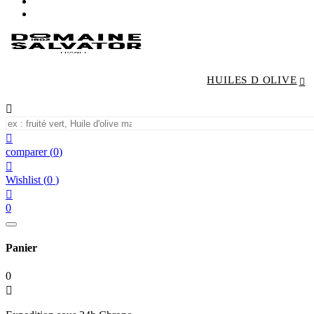
HUILES D OLIVE


comparer
(
0
)

Wishlist
(
0
)

0
Panier
0
