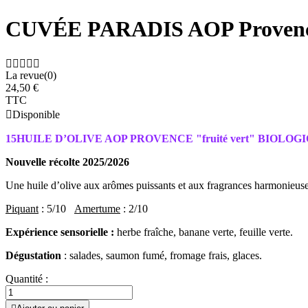
CUVÉE PARADIS AOP Provence 





La revue(0)
24,50 €
TTC

Disponible
15HUILE D’OLIVE AOP PROVENCE "fruité vert" BIOLOG
Nouvelle récolte 2025/2026
Une huile d’olive aux arômes puissants et aux fragrances harmonieuse
Piquant
: 5/10
Amertume
: 2/10
Expérience sensorielle :
herbe fraîche, banane verte, feuille verte.
Dégustation
: salades, saumon fumé, fromage frais, glaces.
Quantité :