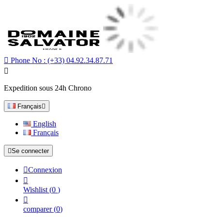

Phone No :
(+33) 04.92.34.87.71

Expedition sous 24h Chrono
Français

English
Français

Se connecter

Connexion

Wishlist
(
0
)

comparer
(
0
)