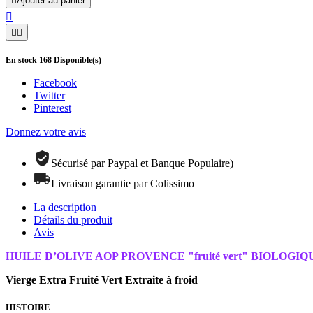

Ajouter au panier



En stock
168
Disponible(s)
Facebook
Twitter
Pinterest
Donnez votre avis
Sécurisé par Paypal et Banque Populaire)
Livraison garantie par Colissimo
La description
Détails du produit
Avis
HUILE D’OLIVE AOP PROVENCE "fruité vert" BIOLOGIQ
Vierge Extra
Fruité Vert
Extraite à froid
HISTOIRE