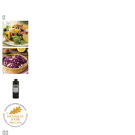


