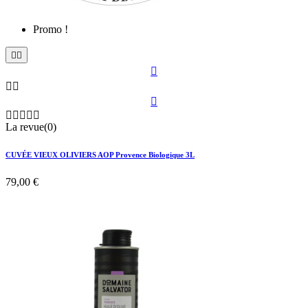
Promo !











La revue(0)
CUVÉE VIEUX OLIVIERS AOP Provence Biologique 3L
79,00 €