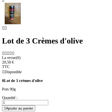



Lot de 3 Crèmes d'olive





La revue(0)
20,50 €
TTC

Disponible
0Lot de 3 crèmes d'olive
Pots 90g
Quantité :
Ajouter au panier
