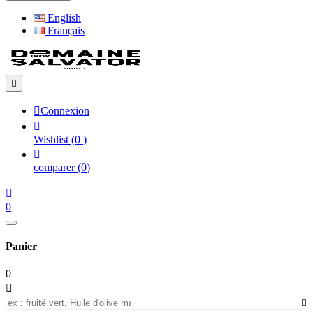
English
Français


Connexion

Wishlist
(
0
)

comparer
(
0
)

0
Panier
0

