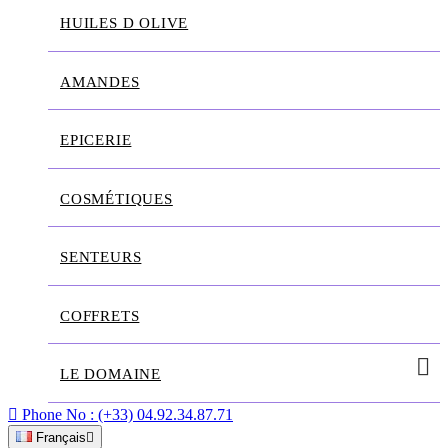
HUILES D OLIVE
AMANDES
EPICERIE
COSMÉTIQUES
SENTEURS
COFFRETS
LE DOMAINE

Phone No :
(+33) 04.92.34.87.71
Français
