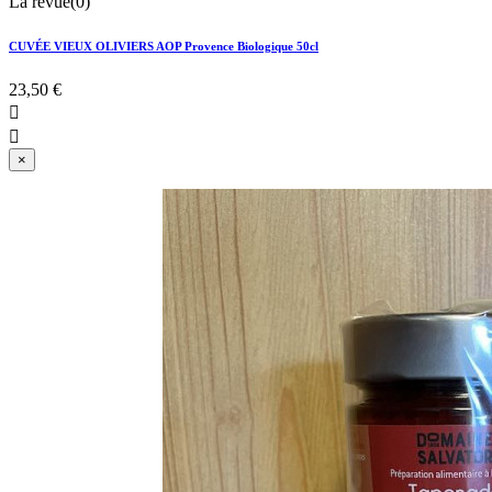
La revue(0)
CUVÉE VIEUX OLIVIERS AOP Provence Biologique 50cl
23,50 €


×