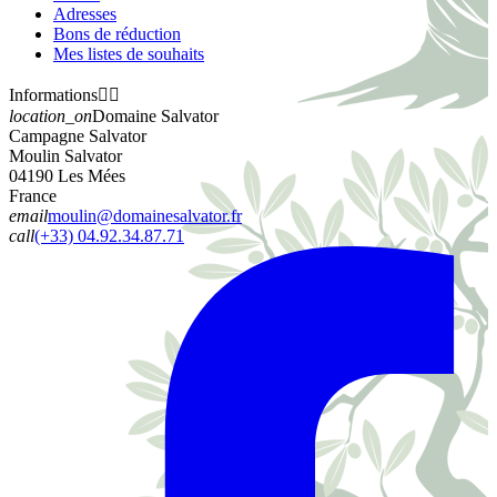
Adresses
Bons de réduction
Mes listes de souhaits
Informations


location_on
Domaine Salvator
Campagne Salvator
Moulin Salvator
04190 Les Mées
France
email
moulin@domainesalvator.fr
call
(+33) 04.92.34.87.71