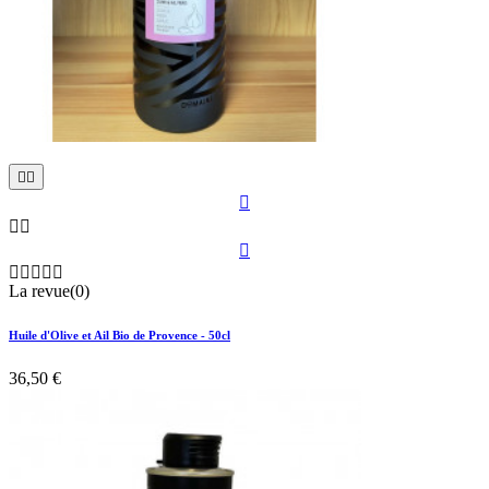











La revue(0)
Huile d'Olive et Ail Bio de Provence - 50cl
36,50 €