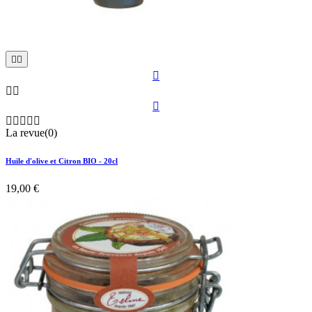











La revue(0)
Huile d'olive et Citron BIO - 20cl
19,00 €