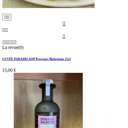











La revue(0)
CUVÉE PARADIS AOP Provence Biologique 25cl
15,00 €