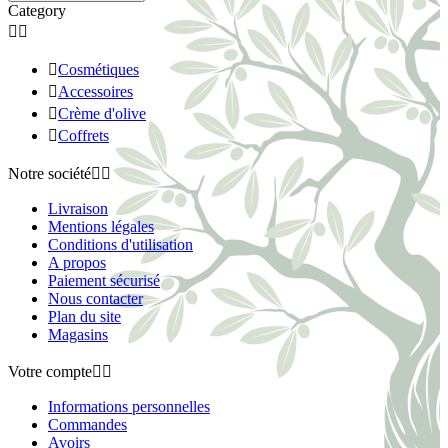
Category



Cosmétiques

Accessoires

Crème d'olive

Coffrets
Notre société


Livraison
Mentions légales
Conditions d'utilisation
A propos
Paiement sécurisé
Nous contacter
Plan du site
Magasins
Votre compte


Informations personnelles
Commandes
Avoirs