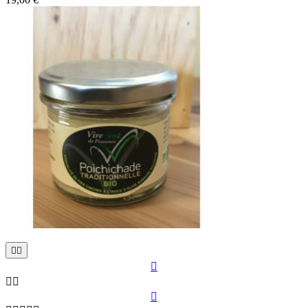





