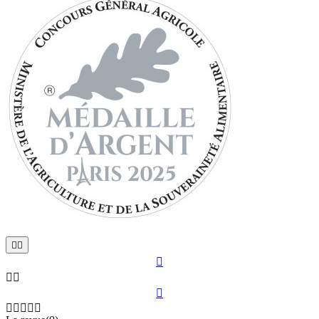










