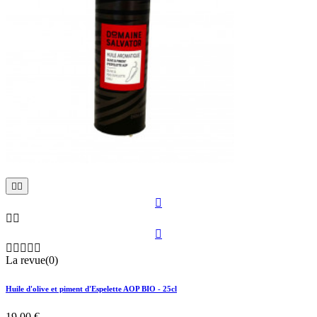











La revue(0)
Huile d'olive et piment d'Espelette AOP BIO - 25cl
19,00 €