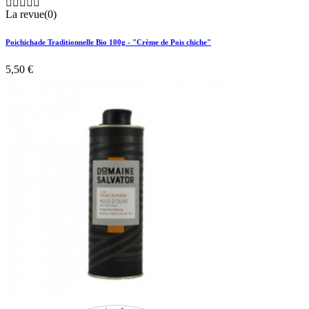





La revue(0)
Poichichade Traditionnelle Bio 100g - "Crème de Pois chiche"
5,50 €