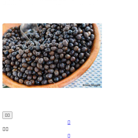





