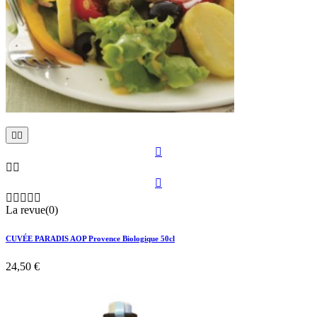











La revue(0)
CUVÉE PARADIS AOP Provence Biologique 50cl
24,50 €