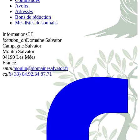
Commandes
Avoirs
Adresses
Bons de réduction
Mes listes de souhaits
Informations


location_on
Domaine Salvator
Campagne Salvator
Moulin Salvator
04190 Les Mées
France
email
moulin@domainesalvator.fr
call
(+33) 04.92.34.87.71