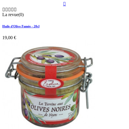






La revue(0)
Huile d'Olive Fumée - 20cl
19,00 €