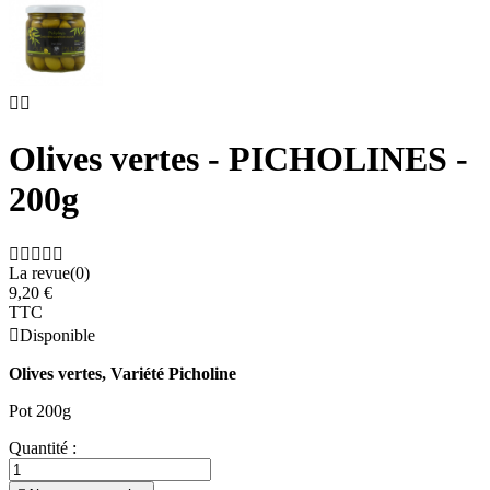


Olives vertes - PICHOLINES -
200g





La revue(0)
9,20 €
TTC

Disponible
Olives vertes, Variété Picholine
Pot 200g
Quantité :