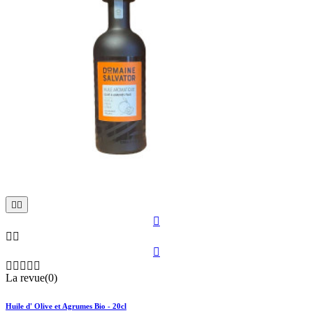











La revue(0)
Huile d' Olive et Agrumes Bio - 20cl