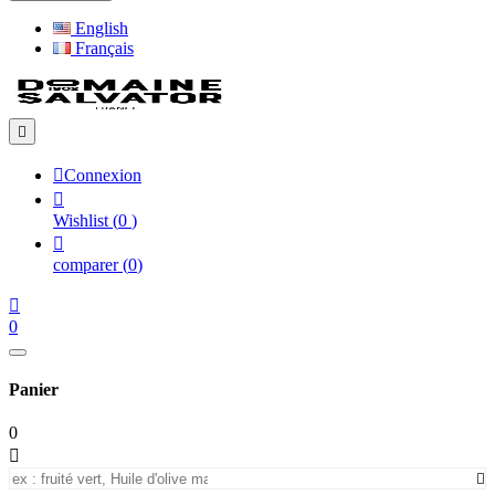
English
Français


Connexion

Wishlist
(
0
)

comparer
(
0
)

0
Panier
0

