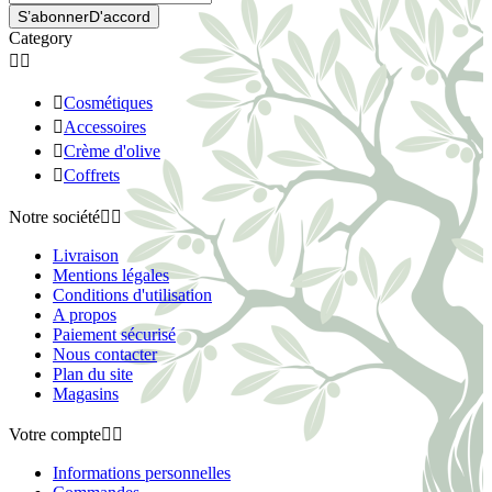
S’abonner
D'accord
Category



Cosmétiques

Accessoires

Crème d'olive

Coffrets
Notre société


Livraison
Mentions légales
Conditions d'utilisation
A propos
Paiement sécurisé
Nous contacter
Plan du site
Magasins
Votre compte


Informations personnelles