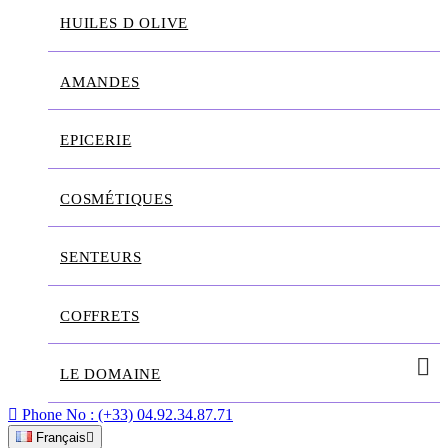
HUILES D OLIVE
AMANDES
EPICERIE
COSMÉTIQUES
SENTEURS
COFFRETS
LE DOMAINE

Phone No :
(+33) 04.92.34.87.71
Français
