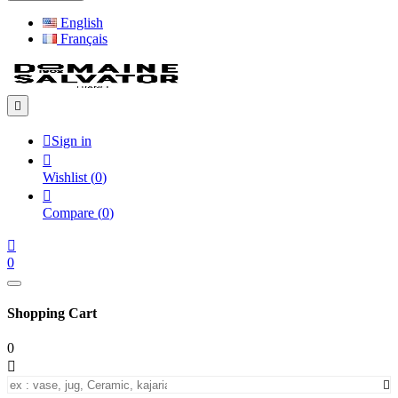
English
Français


Sign in

Wishlist
(
0
)

Compare
(
0
)

0
Shopping Cart
0

