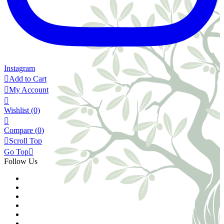
Instagram

Add to Cart

My Account

Wishlist
(0)

Compare (
0
)

Scroll Top
Go Top

Follow Us