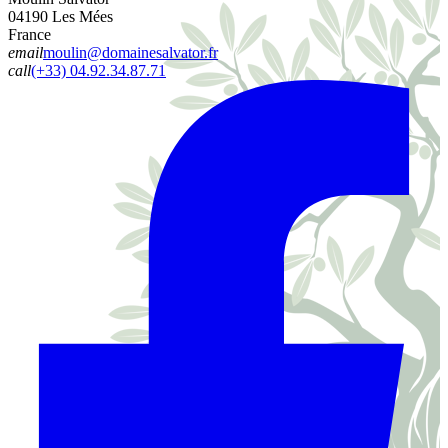
04190 Les Mées
France
email
moulin@domainesalvator.fr
call
(+33) 04.92.34.87.71