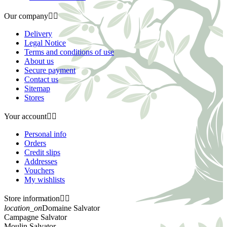
Our company


Delivery
Legal Notice
Terms and conditions of use
About us
Secure payment
Contact us
Sitemap
Stores
Your account


Personal info
Orders
Credit slips
Addresses
Vouchers
My wishlists
Store information


location_on
Domaine Salvator
Campagne Salvator
Moulin Salvator